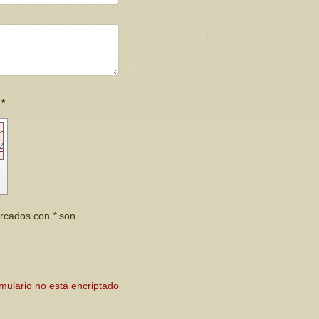
Captcha (código antispam): *
marcados con
*
son
rmulario no está encriptado