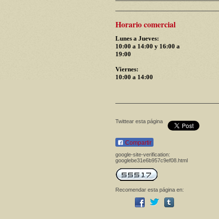
Horario comercial
Lunes a Jueves:
10:00 a 14:00 y 16:00 a
19:00
Viernes:
10:00 a 14:00
Twittear esta página
Compartir
google-site-verification:
googlebe31e6b957c9ef08.html
Recomendar esta página en: